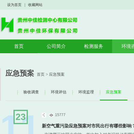
设为首页
|
收藏网站
首页
公司简介
检测服务
环境
公司概况
验收监测
验收
荣誉资质
案例展示
环境
应急预案
首页
>
应急预案
环境
应急
验收调查
环境评估
环境监理
应急预案
11
23
15777
新空气重污染应急预案对市民出行有哪些影响