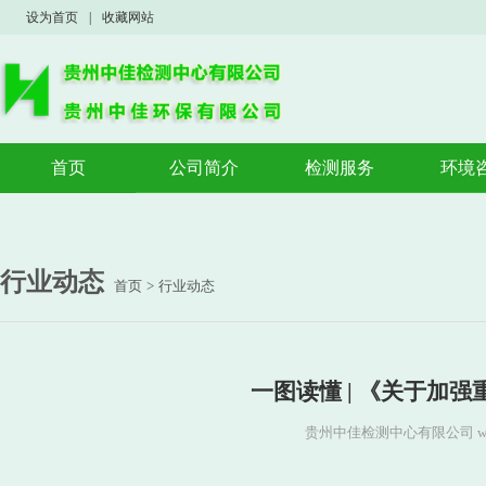
设为首页
|
收藏网站
首页
公司简介
检测服务
环境
公司概况
验收监测
验收
荣誉资质
案例展示
环境
环境
行业动态
首页
>
行业动态
应急
一图读懂 | 《关于加
贵州中佳检测中心有限公司 www.g