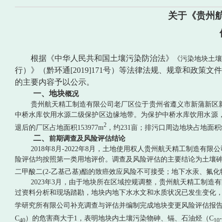
关于《
贵州
根据《中华人民共和国土壤污染防治法》
《污染地块土壤
行）》（黔环通
[2019]171
号）等法律法规、规章和政策文件
的主要内容予以公示。
一、
地块
概况
贵州航天精工制造有限公司
老厂区
位于
贵州省
遵义市新蒲新区
中桥水库饮用水源二级保护区边缘地带
。
为保护中桥水库饮用水源
2
退后的厂区
占地面积
153977
m
，约
231
亩；排污口周边地块占地面积
二、
前期调查及风险评估结论
2018
年
8
月
-2022
年
8
月，土地使用权人
贵州航天精工制造有限公
险评估均按照第一类用地评价。调查及风险评估的主要结论为土壤
二甲酸二
(2-
乙基己基
)
酯的致癌效应风险不可接受；地下水汞、氟化
2023
年
3
月，由于地块所在区域控规调整，
贵州航天精工制造有
过资料分析和现场踏勘，地块内地下水水文和水质状况已发生变化
学研究所有限公司补充调查与评估并编制完成地块变更风险评估报
C
）的危害商大于
1
，表明地块内土壤污染物砷、镉、石油烃（
C
40
10