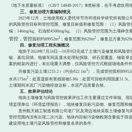
《地下水质量标准》（
GB/T 14848-2017
）
Ⅲ
类标准
，
在不考虑饮用
三、
修复治理方案编制情况
2023
年
12
月，土地使用权人委托毕节市环境科学研究所有限公
的
风险管控目标和管控范围、
修复目标值和修复范围：
（
1
）风险管
镉：
146mg/kg
、石油烃
4500mg/kg
。
（
2
）风险管控范围为土壤砷含
2
2
管控，管控
面积约
89952m
；修复范围为
629m
，修复总方量为
629
四、修复治理工程实施概况
地块于
2024
年
7
月
24
日
—10
月
9
日完成了土壤污染修复和风险管
输、基坑回填、电镀车间及废水处理站拆除、碎石层覆盖、铺装草
案的框架内进行，未出现重大调整，仅风险管控方式根据场地条件
3
共修复污染土壤
1233.2 t
（约合
822.1m
），完成管控面积
8995
3
水共
175m
；处置遗留有害残留物
5.86t
；处置可回收利用固废
31.5t
。
土壤期间水泥厂污染物排放达标，水泥产品质量合格。
五、效果评估结论
地块土壤修复与风险管控效果评估工作主要通过文件审核、现
境监理单位《环境监理报告》，地块修复目标污染物、修复范围和
贵州航天精工制造有限公司老厂区及周边地块采取土壤修复与
管控范围内没有出现二次污染。地块内目标污染物检测含量低于筛
建设用地土壤污染风险管控和修复名录的条件。