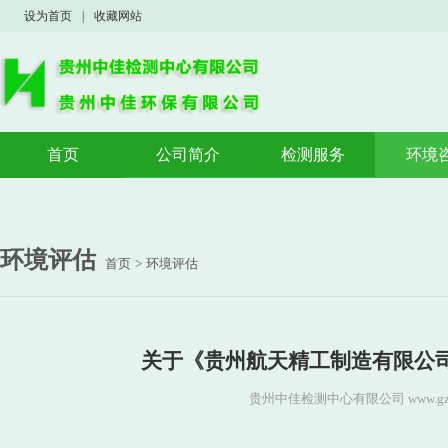
设为首页
|
收藏网站
首页
公司简介
检测服务
环境
公司概况
验收监测
验收
荣誉资质
案例展示
环境
环境
环境评估
首页
>
环境评估
应急
关于《贵州航天精工制造有限公
贵州中佳检测中心有限公司 www.gzzj