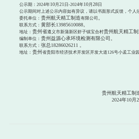
4
10
2
1
4
10
28
公示期：
202
年
月
日
-202
年
月
日
公示期间对上述公示内容如有异议，请以书面形式反馈，个人
贵州航天精工制造
。
委托单位：
有限公司
黄部长
13985610088
。
联系方式：
贵州省
贵州航天精工制
地址：
遵义市新蒲新区
虾子镇宝合村
贵州益源心承环境检测有限公司。
编制单位：
张总
18286026211
。
联系方式：
贵州
地址：
省贵阳市经济技术开发区开发大道
126
号小孟工业
贵州航天精工制
2024
年
10
月
2