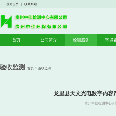
设为首页
|
收藏网站
首页
公司简介
检测服务
环境
公司概况
验收监测
验收
荣誉资质
案例展示
环境
环境
验收监测
首页
>
验收监测
应急
龙里县天文光电数字内容
贵州中佳检测中心有限公司 w